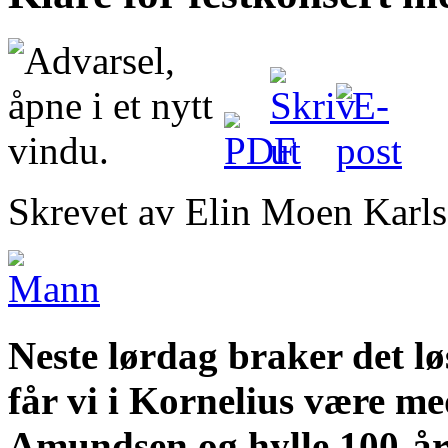
Skrevet av Elin Moen Karl
Neste lørdag braker det l
får vi i Kornelius være m
Amundsen og hylle 100-års